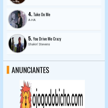
4.
Take On Me
A-HA
5.
You Drive Me Crazy
Shakin' Stevens
ANUNCIANTES